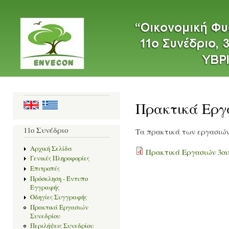
Ski
mai
"Οικονομική
con
2ο
των Φυσικών
Πόρων και του
Πανελλήνιο
Περιβάλλοντος:
Συνέδριο, 31
Κλιματική
Οκτωβρίου-1
Αλλαγή"
Νοεμβρίου
2014,
Πρακτικά Εργ
Πανεπιστήμιο
Θεσσαλίας,
11ο Συνέδριο
Τα πρακτικά των εργασιών
Βόλος
Αρχική Σελίδα
Πρακτικά Εργασιών 3ου
Γενικές Πληροφορίες
Επιτροπές
Πρόσκληση - Έντυπο
Εγγραφής
Οδηγίες Συγγραφής
Πρακτικά Εργασιών
Συνεδρίου
Περιλήψεις Συνεδρίου